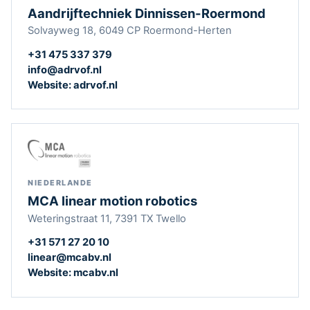
Aandrijftechniek Dinnissen-Roermond
Solvayweg 18, 6049 CP Roermond-Herten
+31 475 337 379
info@adrvof.nl
Website: adrvof.nl
NIEDERLANDE
MCA linear motion robotics
Weteringstraat 11, 7391 TX Twello
+31 571 27 20 10
linear@mcabv.nl
Website: mcabv.nl